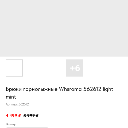
Брюки горнолыжные Whsroma 562612 light
mint
Артикул:
562612
4 499
₽
8 999
₽
Размер