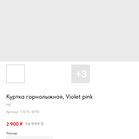
Куртка горнолыжная, Violet pink
HE
Артикул:
13016, 4090
2 900
₽
14 999
₽
Размер