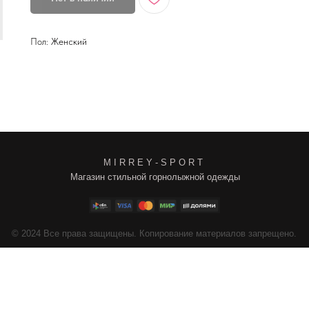
Пол: Женский
M I R R E Y - S P O R T
Магазин стильной горнолыжной одежды
4
Все права защищены. Копирование материалов запрещено.