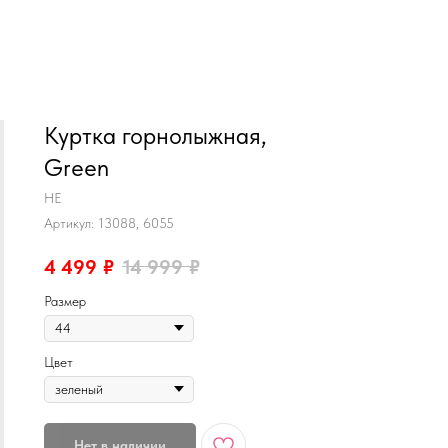
MiRREY - SPORT
Куртка горнолыжная,
Green
HE
Артикул:
13088, 6055
4 499
₽
14 999
₽
Размер
Цвет
Нет в наличии