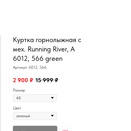
MiRREY - SPORT
Куртка горнолыжная с
мех. Running River, A
6012, 566 green
Артикул:
6012, 566
2 900
₽
15 999
₽
Размер
Цвет