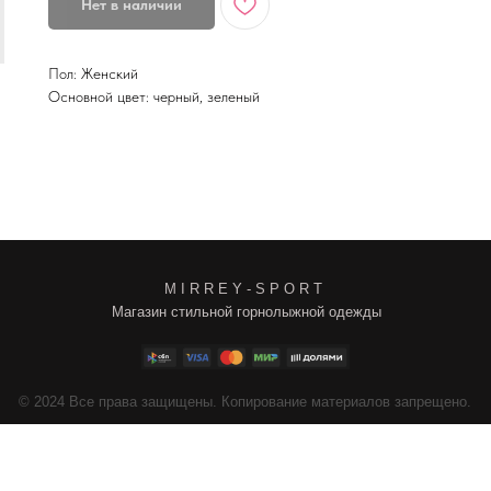
Нет в наличии
Пол: Женский
Основной цвет: черный, зеленый
M I R R E Y - S P O R T
Магазин стильной горнолыжной одежды
4
Все права защищены. Копирование материалов запрещено.