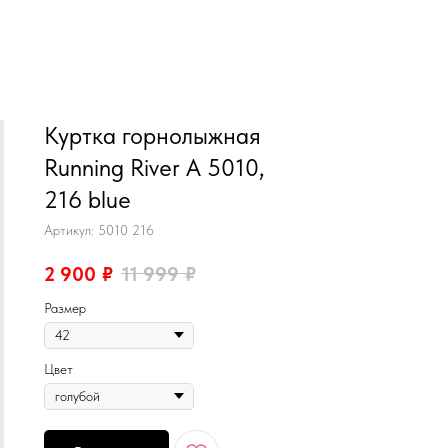
MiRREY - SPORT
Куртка горнолыжная
Running River A 5010,
216 blue
Артикул:
5010 216
2 900
₽
11 999
₽
Размер
Цвет