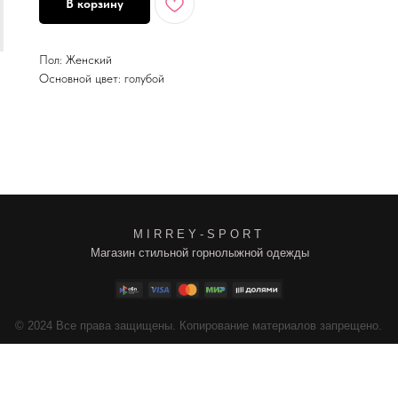
В корзину
Пол: Женский
Основной цвет: голубой
M I R R E Y - S P O R T
Магазин стильной горнолыжной одежды
4
Все права защищены. Копирование материалов запрещено.