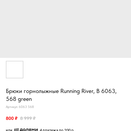
Брюки горнолыжные Running River, B 6063,
568 green
Артикул:
6063 568
800
₽
8 999
₽
или
4 платежа по 200 р.