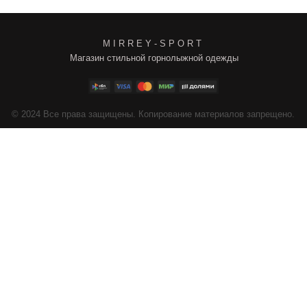
M I R R E Y - S P O R T
Магазин стильной горнолыжной одежды
4
Все права защищены. Копирование материалов запрещено.