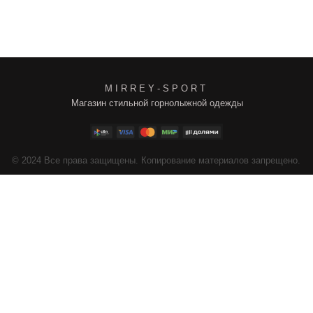
M I R R E Y - S P O R T
Магазин стильной горнолыжной одежды
4
Все права защищены. Копирование материалов запрещено.