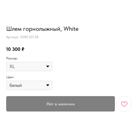
MiRREY - SPORT
Шлем горнолыжный, White
Артикул:
308030138
10 300
₽
Размер
Цвет
Нет в наличии