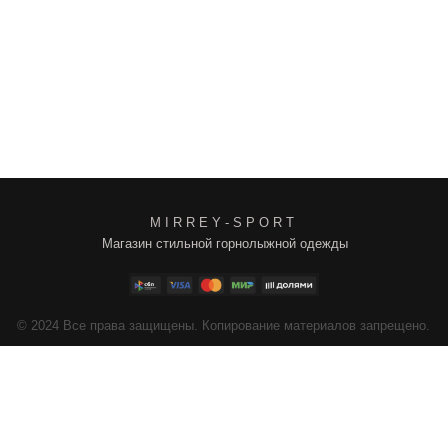
M I R R E Y - S P O R T
Магазин стильной горнолыжной одежды
4
Все права защищены. Копирование материалов запрещено.