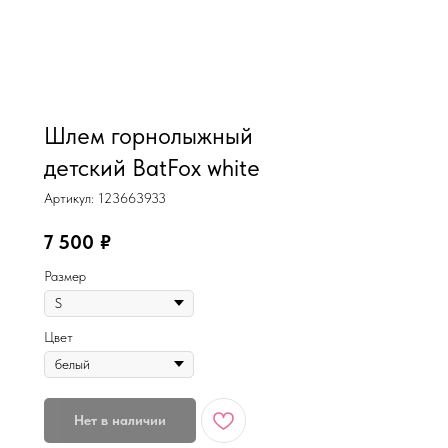
MiRREY - SPORT
Шлем горнолыжный
детский BatFox white
Артикул:
123663933
7 500
₽
Размер
Цвет
Нет в наличии