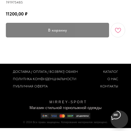
191975485
11200,00
₽
В корзину
ДОСТАВКА / ОПЛАТА / ВОЗВРАТ/ ОБМЕН
КАТАЛОГ
ПОЛИТИКА
КОНФИДЕНЦИАЛЬНОСТИ
О НАС
ПУБЛИЧНАЯ ОФЕРТА
КОНТАКТЫ
M I R R E Y - S P O R T
Магазин стильной горнолыжной одежды
© 2024
Все права защищены. Копирование материалов запрещено.