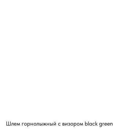
MiRREY - SPORT
Шлем горнолыжный с визором black green