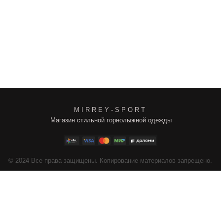
M I R R E Y - S P O R T
Магазин стильной горнолыжной одежды
4
Все права защищены. Копирование материалов запрещено.