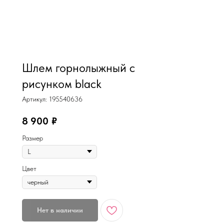
MiRREY - SPORT
Шлем горнолыжный с
рисунком black
Артикул:
195540636
8 900
₽
Размер
Цвет
Нет в наличии