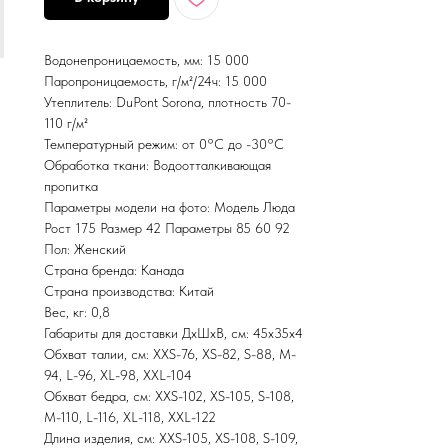
Водонепроницаемость, мм: 15 000
Паропроницаемость, г/м²/24ч: 15 000
Утеплитель: DuPont Sorona, плотность 70-
110 г/м²
Температурный режим: от 0°С до -30°С
Обработка ткани: Водоотталкивающая
пропитка
Параметры модели на фото: Модель Люда
Рост 175 Размер 42 Параметры 85 60 92
Пол: Женский
Страна бренда: Канада
Страна производства: Китай
Вес, кг: 0,8
Габариты для доставки ДхШхВ, см: 45х35х4
Обхват талии, см: XXS-76, XS-82, S-88, M-
94, L-96, XL-98, XXL-104
Обхват бедра, см: XXS-102, XS-105, S-108,
M-110, L-116, XL-118, XXL-122
Длина изделия, см: XXS-105, XS-108, S-109,