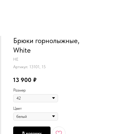
MiRREY - SPORT
Брюки горнолыжные,
White
HE
Артикул:
13101, 15
13 900
₽
Размер
Цвет
В корзину