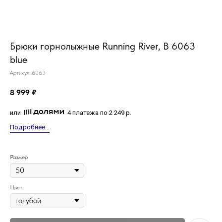
MiRREY - SPORT
Брюки горнолыжные Running River, B 6063
blue
Артикул:
6063
8 999
₽
или
4 платежа по 2 249 р.
Подробнее...
Размер
Цвет