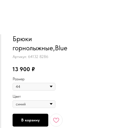
MiRREY - SPORT
Брюки
горнолыжные,Blue
Артикул:
64132 8286
13 900
₽
Размер
Цвет
В корзину