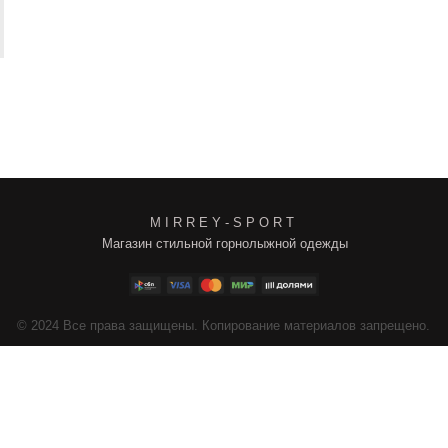
M I R R E Y - S P O R T
Магазин стильной горнолыжной одежды
4
Все права защищены. Копирование материалов запрещено.