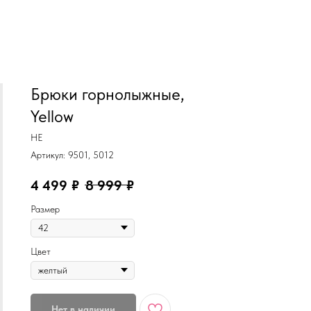
MiRREY - SPORT
Брюки горнолыжные,
Yellow
HE
Артикул:
9501, 5012
4 499
₽
8 999
₽
Размер
Цвет
Нет в наличии