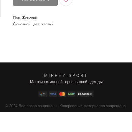
Пол: Женский
Основной цвет: желтый
M I R R E Y - S P O R T
Магазин стильной горнолыжной одежды
4
Все права защищены. Копирование материалов запрещено.