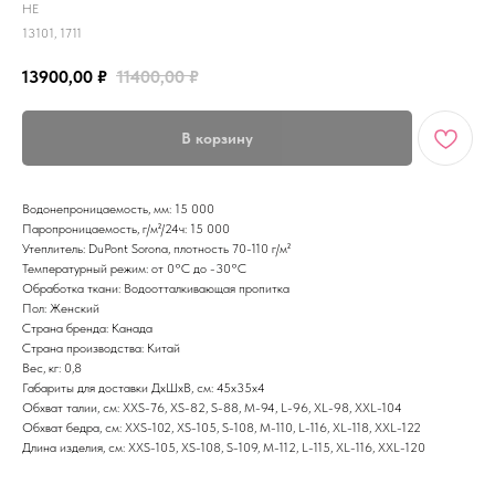
HE
13101, 1711
13900,00
₽
11400,00
₽
В корзину
Водонепроницаемость, мм: 15 000
Паропроницаемость, г/м²/24ч: 15 000
Утеплитель: DuPont Sorona, плотность 70-110 г/м²
Температурный режим: от 0°С до -30°С
Обработка ткани: Водоотталкивающая пропитка
Пол: Женский
Страна бренда: Канада
Страна производства: Китай
Вес, кг: 0,8
Габариты для доставки ДхШхВ, см: 45х35х4
Обхват талии, см: XXS-76, XS-82, S-88, M-94, L-96, XL-98, XXL-104
Обхват бедра, см: XXS-102, XS-105, S-108, M-110, L-116, XL-118, XXL-122
Длина изделия, см: XXS-105, XS-108, S-109, M-112, L-115, XL-116, XXL-120