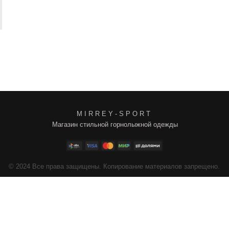
M I R R E Y - S P O R T
Магазин стильной горнолыжной одежды
4
Все права защищены. Копирование материалов запрещено.