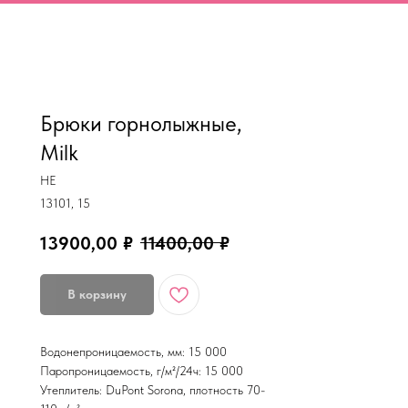
MiRREY - SPORT
Брюки горнолыжные,
Milk
HE
13101, 15
13900,00
₽
11400,00
₽
В корзину
Водонепроницаемость, мм: 15 000
Паропроницаемость, г/м²/24ч: 15 000
Утеплитель: DuPont Sorona, плотность 70-