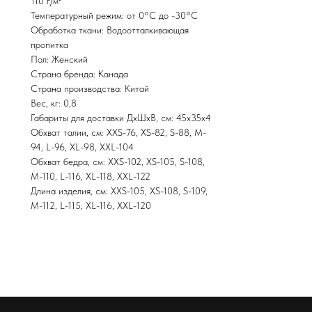
110 г/м²
Температурный режим: от 0°С до -30°С
Обработка ткани: Водоотталкивающая
пропитка
Пол: Женский
Страна бренда: Канада
Страна производства: Китай
Вес, кг: 0,8
Габариты для доставки ДхШхВ, см: 45х35х4
Обхват талии, см: XXS-76, XS-82, S-88, M-
94, L-96, XL-98, XXL-104
Обхват бедра, см: XXS-102, XS-105, S-108,
M-110, L-116, XL-118, XXL-122
Длина изделия, см: XXS-105, XS-108, S-109,
M-112, L-115, XL-116, XXL-120
M I R R E Y - S P O R T
Магазин стильной горнолыжной одежды