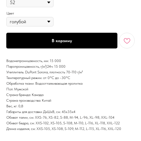
Цвет
В корзину
Водонепроницаемость, мм: 15 000
Паропроницаемость, г/м²/24ч: 15 000
Утеплитель: DuPont Sorona, плотность 70-110 г/м²
Температурный режим: от 0°С до -30°С
Обработка ткани: Водоотталкивающая пропитка
Пол: Мужской
Страна бренда: Канада
Страна производства: Китай
Вес, кг: 0,8
Габариты для доставки ДхШхВ, см: 45х35х4
Обхват талии, см: XXS-76, XS-82, S-88, M-94, L-96, XL-98, XXL-104
Обхват бедра, см: XXS-102, XS-105, S-108, M-110, L-116, XL-118, XXL-122
Длина изделия, см: XXS-105, XS-108, S-109, M-112, L-115, XL-116, XXL-120