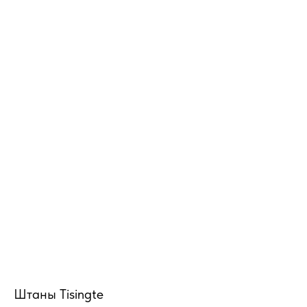
MiRREY - SPORT
Штаны Tisingte