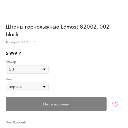
MiRREY - SPORT
Штаны горнолыжные Lamost 82002, 002
black
Артикул:
82002, 002
5 999
₽
Размер
Цвет
Нет в наличии
Пол: Женский