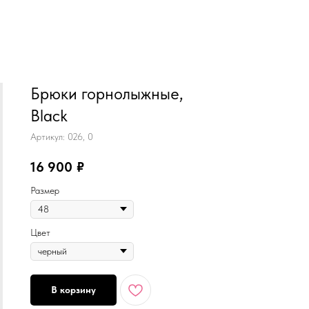
MiRREY - SPORT
Брюки горнолыжные,
Black
Артикул:
026, 0
16 900
₽
Размер
Цвет
В корзину