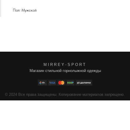
Пол: Мужской
M I R R E Y - S P O R T
Магазин стильной горнолыжной одежды
4
Все права защищены. Копирование материалов запрещено.