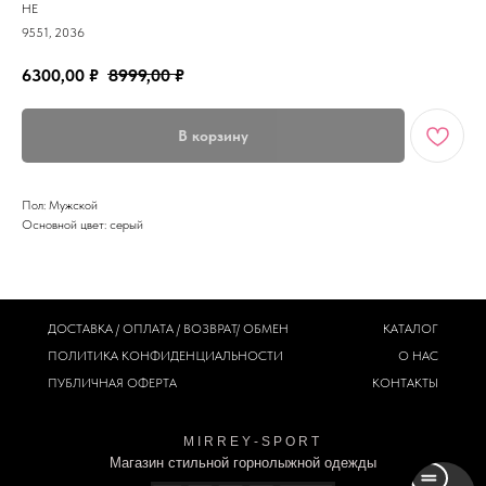
HE
9551, 2036
6300,00
₽
8999,00
₽
В корзину
Пол: Мужской
Основной цвет: серый
ДОСТАВКА / ОПЛАТА / ВОЗВРАТ/ ОБМЕН
КАТАЛОГ
ПОЛИТИКА
КОНФИДЕНЦИАЛЬНОСТИ
О НАС
ПУБЛИЧНАЯ ОФЕРТА
КОНТАКТЫ
M I R R E Y - S P O R T
Магазин стильной горнолыжной одежды