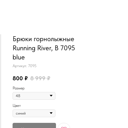
MiRREY - SPORT
Брюки горнолыжные
Running River, B 7095
blue
Артикул:
7095
800
₽
8 999
₽
Размер
Цвет