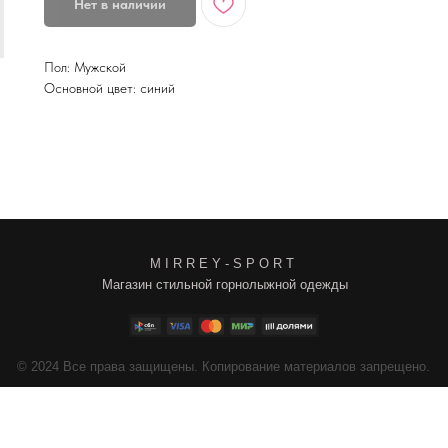
Нет в наличии
Пол: Мужской
Основной цвет: синий
M I R R E Y - S P O R T
Магазин стильной горнолыжной одежды
4
Все права защищены. Копирование материалов запрещено.