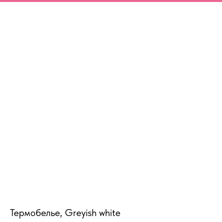
MiRREY - SPORT
Термобелье, Greyish white