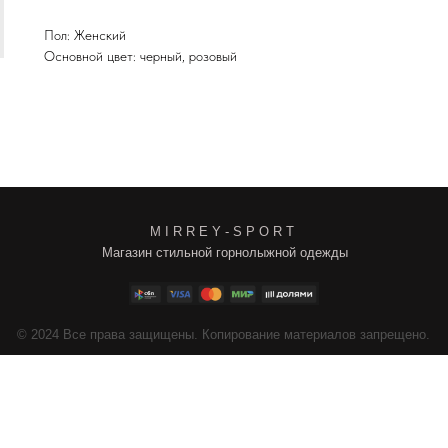
Пол: Женский
Основной цвет: черный, розовый
M I R R E Y - S P O R T
Магазин стильной горнолыжной одежды
4
Все права защищены. Копирование материалов запрещено.