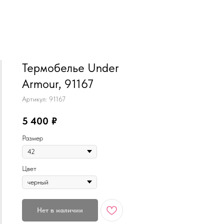
MiRREY - SPORT
Термобелье Under
Armour, 91167
Артикул:
91167
5 400
₽
Размер
Цвет
Нет в наличии