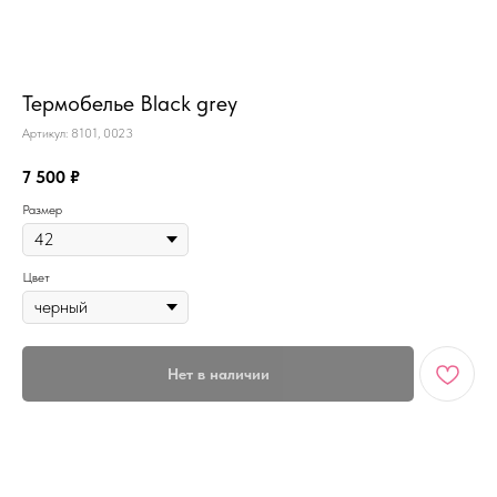
MiRREY - SPORT
Термобелье Black grey
Артикул:
8101, 0023
7 500
₽
Размер
Цвет
Нет в наличии