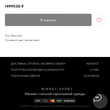
14999,00
₽
В корзину
Пол: Женский
Основной цвет: фиолетовый
ДОСТАВКА / ОПЛАТА / ВОЗВРАТ/ ОБМЕН
КАТАЛОГ
ПОЛИТИКА
КОНФИДЕНЦИАЛЬНОСТИ
О НАС
ПУБЛИЧНАЯ ОФЕРТА
КОНТАКТЫ
M I R R E Y - S P O R T
Магазин стильной горнолыжной одежды
© 2024
Все права защищены. Копирование материалов запрещено.