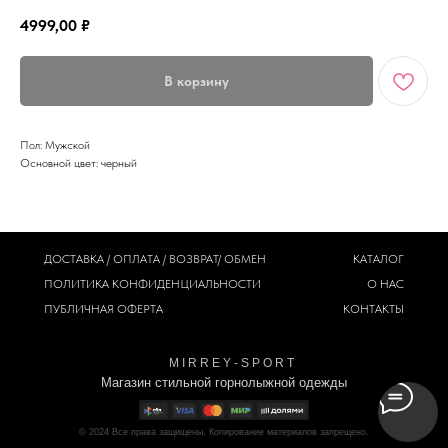
4999,00
₽
В корзину
Пол: Мужской
Основной цвет: черный
ДОСТАВКА / ОПЛАТА / ВОЗВРАТ/ ОБМЕН
КАТАЛОГ
ПОЛИТИКА
КОНФИДЕНЦИАЛЬНОСТИ
О НАС
ПУБЛИЧНАЯ ОФЕРТА
КОНТАКТЫ
M I R R E Y - S P O R T
Магазин стильной горнолыжной одежды
© 2024
Все права защищены. Копирование материалов запрещено.