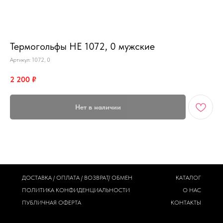
MiRREY - SPORT
Термогольфы HE 1072, 0 мужские
Артикул:
1072, 0
2 200
₽
Нет в наличии
ДОСТАВКА / ОПЛАТА / ВОЗВРАТ/ ОБМЕН
КАТАЛОГ
ПОЛИТИКА
КОНФИДЕНЦИАЛЬНОСТИ
О НАС
ПУБЛИЧНАЯ ОФЕРТА
КОНТАКТЫ