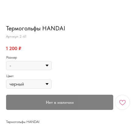
MiRREY - SPORT
Термогольфы HANDAI
Артикул:
2-61
1 200
₽
Размер
Цвет
Нет в наличии
Термогольфы HANDAI