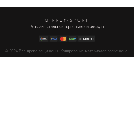
M I R R E Y - S P O R T
Магазин стильной горнолыжной одежды
4
Все права защищены. Копирование материалов запрещено.