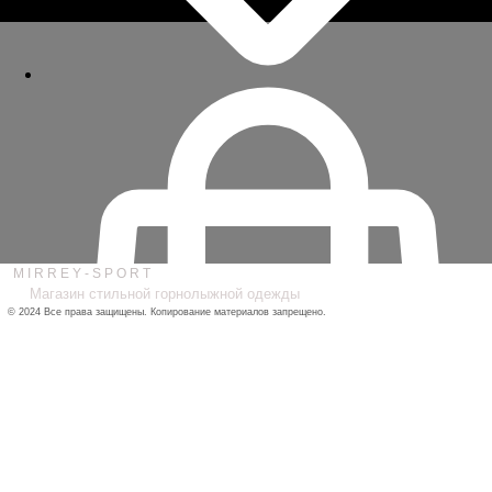
M I R R E Y - S P O R T
Магазин стильной горнолыжной одежды
© 2024
Все права защищены. Копирование материалов запрещено.
ДОСТАВКА / ОПЛАТА / ВОЗВРАТ/ ОБМЕН
ПОЛИТИКА
КОНФИДЕНЦИАЛЬНОСТИ
ПУБЛИЧНАЯ ОФЕРТА
КАТАЛОГ
О НАС
КОНТАКТЫ