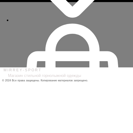
M I R R E Y - S P O R T
Магазин стильной горнолыжной одежды
© 2024
Все права защищены. Копирование материалов запрещено.
ДОСТАВКА / ОПЛАТА / ВОЗВРАТ/ ОБМЕН
ПОЛИТИКА
КОНФИДЕНЦИАЛЬНОСТИ
ПУБЛИЧНАЯ ОФЕРТА
КАТАЛОГ
О НАС
КОНТАКТЫ