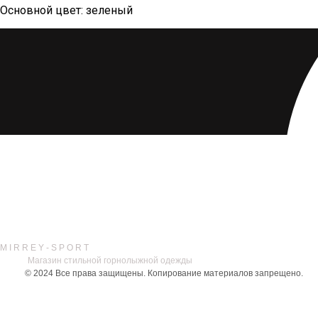
Основной цвет: зеленый
M I R R E Y - S P O R T
Магазин стильной горнолыжной одежды
© 2024
Все права защищены. Копирование материалов запрещено.
ДОСТАВКА / ОПЛАТА / ВОЗВРАТ/ ОБМЕН