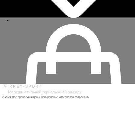
M I R R E Y - S P O R T
Магазин стильной горнолыжной одежды
© 2024
Все права защищены. Копирование материалов запрещено.
ДОСТАВКА / ОПЛАТА / ВОЗВРАТ/ ОБМЕН
ПОЛИТИКА
КОНФИДЕНЦИАЛЬНОСТИ
ПУБЛИЧНАЯ ОФЕРТА
КАТАЛОГ