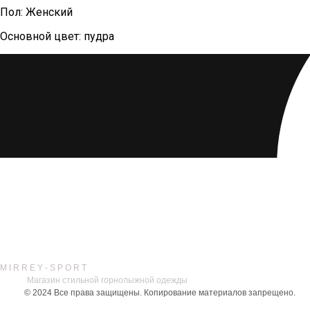
Пол: Женский
Основной цвет: пудра
M I R R E Y - S P O R T
Магазин стильной горнолыжной одежды
© 2024
Все права защищены. Копирование материалов запрещено.