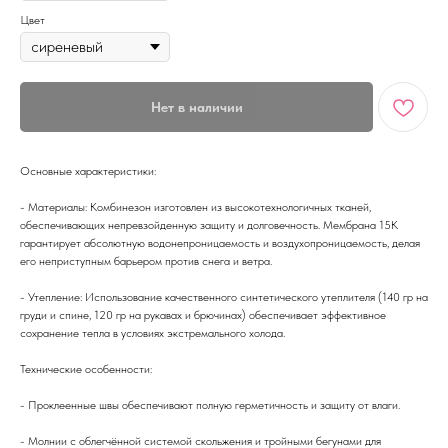
Цвет
Нет в наличии
Основные характеристики:
- Материалы: Комбинезон изготовлен из высокотехнологичных тканей,
обеспечивающих непревзойденную защиту и долговечность. Мембрана 15K
гарантирует абсолютную водонепроницаемость и воздухопроницаемость, делая
его неприступным барьером против снега и ветра.
- Утепление: Использование качественного синтетического утеплителя (140 гр на
груди и спине, 120 гр на рукавах и брючинах) обеспечивает эффективное
сохранение тепла в условиях экстремального холода.
Технические особенности:
- Проклеенные швы обеспечивают полную герметичность и защиту от влаги.
- Молнии с облегчённой системой скольжения и тройными бегунами для