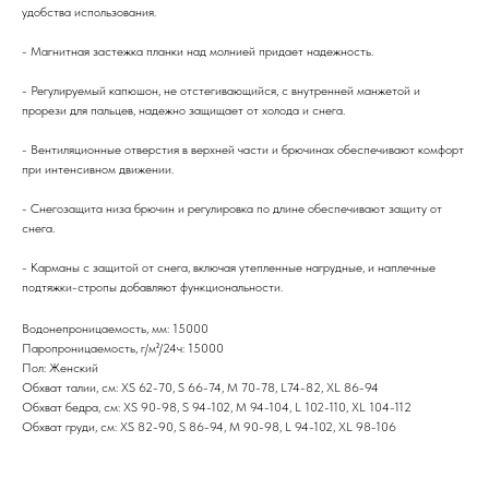
удобства использования.
- Магнитная застежка планки над молнией придает надежность.
- Регулируемый капюшон, не отстегивающийся, с внутренней манжетой и
прорези для пальцев, надежно защищает от холода и снега.
- Вентиляционные отверстия в верхней части и брючинах обеспечивают комфорт
при интенсивном движении.
- Снегозащита низа брючин и регулировка по длине обеспечивают защиту от
снега.
- Карманы с защитой от снега, включая утепленные нагрудные, и наплечные
подтяжки-стропы добавляют функциональности.
Водонепроницаемость, мм: 15000
Паропроницаемость, г/м²/24ч: 15000
Пол: Женский
Обхват талии, см: XS 62-70, S 66-74, M 70-78, L74-82, XL 86-94
Обхват бедра, см: XS 90-98, S 94-102, M 94-104, L 102-110, XL 104-112
Обхват груди, см: XS 82-90, S 86-94, M 90-98, L 94-102, XL 98-106