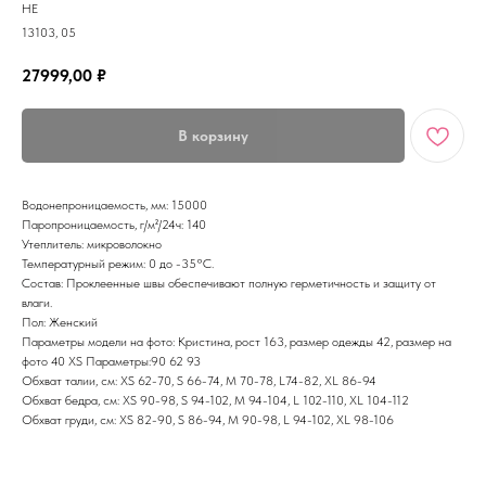
HE
13103, 05
27999,00
₽
В корзину
Водонепроницаемость, мм: 15000
Паропроницаемость, г/м²/24ч: 140
Утеплитель: микроволокно
Температурный режим: 0 до -35°C.
Состав: Проклеенные швы обеспечивают полную герметичность и защиту от
влаги.
Пол: Женский
Параметры модели на фото: Кристина, рост 163, размер одежды 42, размер на
фото 40 XS Параметры:90 62 93
Обхват талии, см: XS 62-70, S 66-74, M 70-78, L74-82, XL 86-94
Обхват бедра, см: XS 90-98, S 94-102, M 94-104, L 102-110, XL 104-112
Обхват груди, см: XS 82-90, S 86-94, M 90-98, L 94-102, XL 98-106