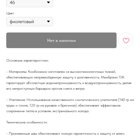
Цвет
Нет в наличии
Основные характеристики:
- Материалы: Комбинезон изготовлен из высокотехнологичных тканей,
обеспечивающих непревзойденную защиту и долговечность. Мембрана 15K
гарантирует абсолютную водонепроницаемость и воздухопроницаемость, делая
его неприступным барьером против снега и ветра.
- Утепление: Использование качественного синтетического утеплителя (140 гр на
груди и спине, 120 гр на рукавах и брючинах) обеспечивает эффективное
сохранение тепла в условиях экстремального холода.
Технические особенности:
- Проклеенные швы обеспечивают полную герметичность и защиту от влаги.