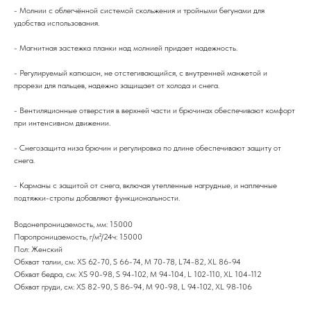
- Молнии с облегчённой системой скольжения и тройными бегунами для
удобства использования.
- Магнитная застежка планки над молнией придает надежность.
- Регулируемый капюшон, не отстегивающийся, с внутренней манжетой и
прорези для пальцев, надежно защищает от холода и снега.
- Вентиляционные отверстия в верхней части и брючинах обеспечивают комфорт
при интенсивном движении.
- Снегозащита низа брючин и регулировка по длине обеспечивают защиту от
снега.
- Карманы с защитой от снега, включая утепленные нагрудные, и наплечные
подтяжки-стропы добавляют функциональности.
Водонепроницаемость, мм: 15000
Паропроницаемость, г/м²/24ч: 15000
Пол: Женский
Обхват талии, см: XS 62-70, S 66-74, M 70-78, L74-82, XL 86-94
Обхват бедра, см: XS 90-98, S 94-102, M 94-104, L 102-110, XL 104-112
Обхват груди, см: XS 82-90, S 86-94, M 90-98, L 94-102, XL 98-106