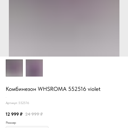
Комбинезон WHSROMA 552516 violet
.
Артикул:
552516
12 999
₽
24 999
₽
Размер