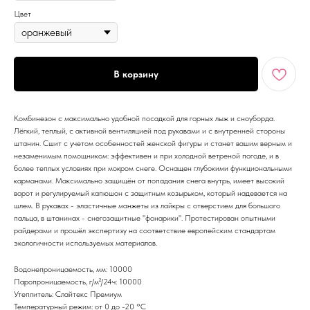
Цвет
В корзину
Комбинезон с максимально удобной посадкой для горных лыж и сноуборда.
Лёгкий, теплый, с активной вентиляцией под рукавами и с внутренней стороны
штанин. Сшит с учетом особенностей женской фигуры и станет вашим верным и
незаменимым помощником: эффективен и при холодной ветреной погоде, и в
более теплых условиях при мокром снеге. Оснащен глубокими функциональными
карманами. Максимально защищён от попадания снега внутрь, имеет высокий
ворот и регулируемый капюшон с защитным козырьком, который надевается на
шлем. В рукавах - эластичные манжеты из лайкры с отверстием для большого
пальца, в штанинах - снегозащитные "фонарики". Протестирован опытными
райдерами и прошёл экспертизу на соответствие европейским стандартам
экологичности используемых материалов.
Водонепроницаемость, мм: 10000
Паропроницаемость, г/м²/24ч: 10000
Утеплитель: Слайтекс Премиум
Температурный режим: от 0 до -20 °С