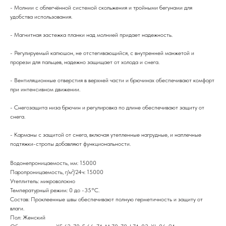
- Молнии с облегчённой системой скольжения и тройными бегунами для
удобства использования.
- Магнитная застежка планки над молнией придает надежность.
- Регулируемый капюшон, не отстегивающийся, с внутренней манжетой и
прорези для пальцев, надежно защищает от холода и снега.
- Вентиляционные отверстия в верхней части и брючинах обеспечивают комфорт
при интенсивном движении.
- Снегозащита низа брючин и регулировка по длине обеспечивают защиту от
снега.
- Карманы с защитой от снега, включая утепленные нагрудные, и наплечные
подтяжки-стропы добавляют функциональности.
Водонепроницаемость, мм: 15000
Паропроницаемость, г/м²/24ч: 15000
Утеплитель: микроволокно
Температурный режим: 0 до -35°C.
Состав: Проклеенные швы обеспечивают полную герметичность и защиту от
влаги.
Пол: Женский