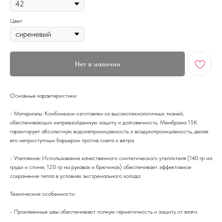
Цвет
Нет в наличии
Основные характеристики:
- Материалы: Комбинезон изготовлен из высокотехнологичных тканей,
обеспечивающих непревзойденную защиту и долговечность. Мембрана 15K
гарантирует абсолютную водонепроницаемость и воздухопроницаемость, делая
его неприступным барьером против снега и ветра.
- Утепление: Использование качественного синтетического утеплителя (140 гр на
груди и спине, 120 гр на рукавах и брючинах) обеспечивает эффективное
сохранение тепла в условиях экстремального холода.
Технические особенности:
- Проклеенные швы обеспечивают полную герметичность и защиту от влаги.