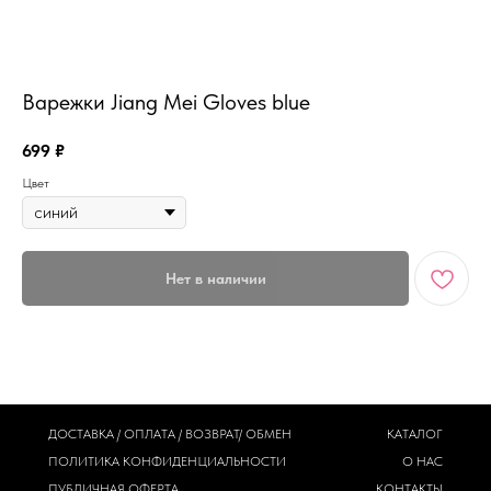
MiRREY - SPORT
Варежки Jiang Mei Gloves blue
699
₽
Цвет
Нет в наличии
ДОСТАВКА / ОПЛАТА / ВОЗВРАТ/ ОБМЕН
КАТАЛОГ
ПОЛИТИКА
КОНФИДЕНЦИАЛЬНОСТИ
О НАС
ПУБЛИЧНАЯ ОФЕРТА
КОНТАКТЫ