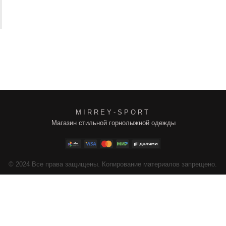
M I R R E Y - S P O R T
Магазин стильной горнолыжной одежды
4
Все права защищены. Копирование материалов запрещено.