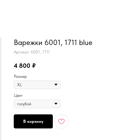
MiRREY - SPORT
Варежки 6001, 1711 blue
Артикул:
6001, 1711
4 800
₽
Размер
Цвет
В корзину