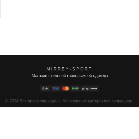
M I R R E Y - S P O R T
Магазин стильной горнолыжной одежды
4
Все права защищены. Копирование материалов запрещено.