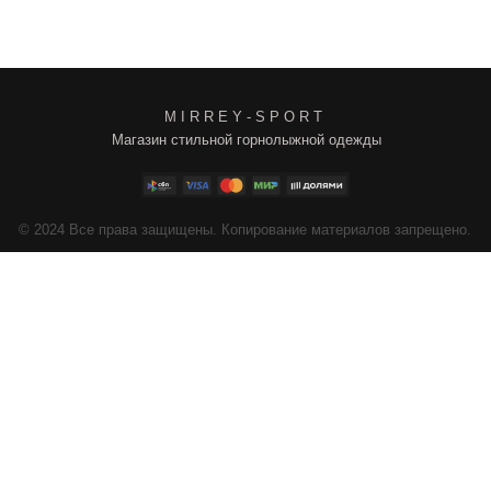
M I R R E Y - S P O R T
Магазин стильной горнолыжной одежды
4
Все права защищены. Копирование материалов запрещено.