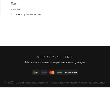
Пол: .
Состав: .
Страна производства: .
M I R R E Y - S P O R T
Магазин стильной горнолыжной одежды
4
Все права защищены. Копирование материалов запрещено.